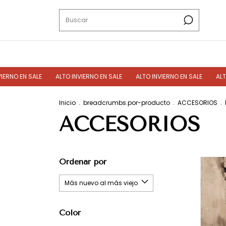
 EN SALE
ALTO INVIERNO EN SALE
ALTO INVIERNO EN SALE
ALTO INV
Inicio
.
breadcrumbs.por-producto
.
ACCESORIOS
.
ACCESORIOS
Ordenar por
Color