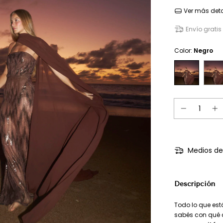
Ver más deta
Envío gratis
Color:
Negro
Medios de
Descripción
Todo lo que est
sabés con qué 