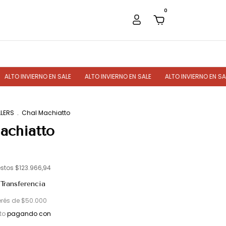
0
VIERNO EN SALE
ALTO INVIERNO EN SALE
ALTO INVIERNO EN SALE
AL
LLERS
.
Chal Machiatto
achiatto
estos
$123.966,94
Transferencia
erés de
$50.000
to
pagando con