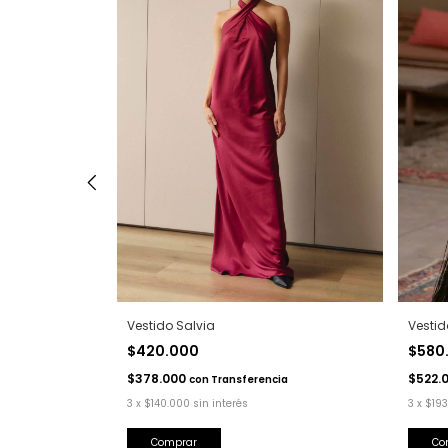
Vestido Salvia
Vestid
$420.000
$580
$378.000
$522.
a
con
Transferencia
3
x
$140.000
sin interés
3
x
$193
Comprar
Co