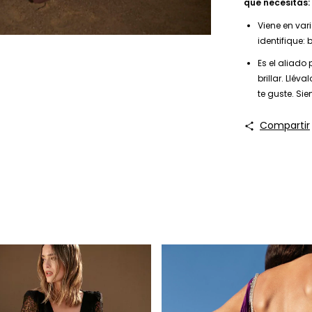
que necesitás: 
Viene en var
identifique:
Es el aliado 
brillar. Llé
te guste. Si
Compartir