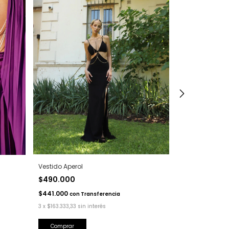
Vestido Aperol
Vestido Galit
$490.000
$512.000
-
20
$640.000
$441.000
con
Transferencia
$460.800
con
T
3
x
$163.333,33
sin interés
3
x
$170.666,67
si
Comprar