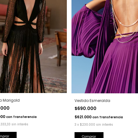
o Marigold
Vestido Esmeralda
.000
$690.000
000
$621.000
con
Transferencia
con
Transferencia
.333,33
sin interés
3
x
$230.000
sin interés
mprar
Comprar