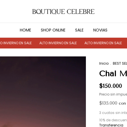
HOME
SHOP ONLINE
SALE
NOVIAS
NO EN SALE
ALTO INVIERNO EN SALE
ALTO INVIERNO EN SALE
ALTO IN
Inicio
.
BEST SE
Chal M
$150.000
Precio sin impu
$135.000
con
3
cuotas sin int
10% de descuen
Transferencia