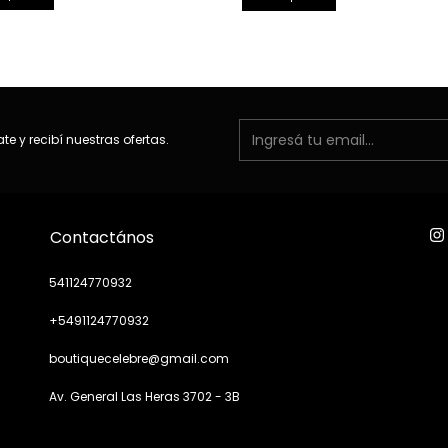
ate y recibí nuestras ofertas.
Contactános
541124770932
+5491124770932
boutiquecelebre@gmail.com
Av. General Las Heras 3702 - 3B