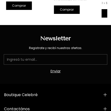
3
x
$163
Comprar
Comprar
C
Newsletter
Registrate y recibí nuestras ofertas.
Boutique Celebré
Contactános