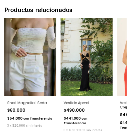
Productos relacionados
Vestido Aperol
Short Magnolia | Seda
Vesti
Crepé
$490.000
$60.000
$490
$441.000
$54.000
con
con
Transferencia
$441.
Transferencia
3
x
$20.000
sin interés
Transf
3
x
$163.333,33
sin interés