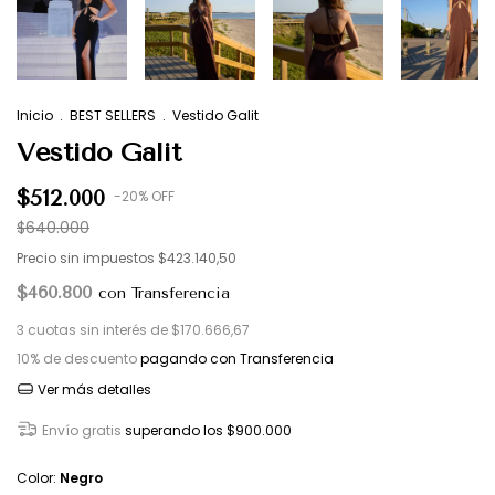
Inicio
.
BEST SELLERS
.
Vestido Galit
Vestido Galit
$512.000
-
20
%
OFF
$640.000
Precio sin impuestos
$423.140,50
$460.800
con
Transferencia
3
cuotas sin interés de
$170.666,67
10% de descuento
pagando con Transferencia
Ver más detalles
Envío gratis
superando los
$900.000
Color:
Negro