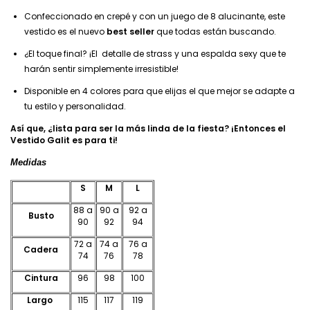
Confeccionado en crepé y con un juego de 8 alucinante, este
vestido es el nuevo
best seller
que todas están buscando.
¿El toque final? ¡El detalle de strass y una espalda sexy que te
harán sentir simplemente irresistible!
Disponible en 4 colores para que elijas el que mejor se adapte a
tu estilo y personalidad.
Así que, ¿lista para ser la más linda de la fiesta? ¡Entonces el
Vestido Galit es para ti!
Medidas
S
M
L
88 a
90 a
92 a
Busto
90
92
94
72 a
74 a
76 a
Cadera
74
76
78
Cintura
96
98
100
Largo
115
117
119