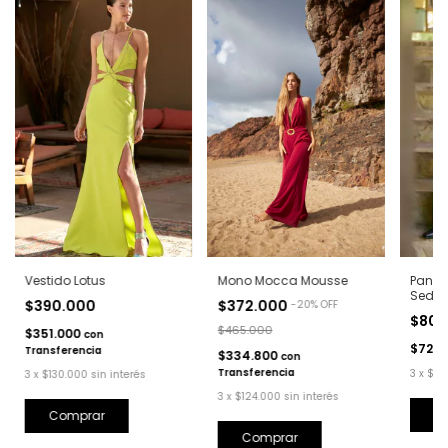
Vestido Lotus
Panta
Mono Mocca Mousse
Seda
$390.000
$372.000
-
20
%
OFF
$80.
$465.000
$351.000
con
$72.0
Transferencia
$334.800
con
Transferencia
3
x
$26
3
x
$130.000
sin interés
3
x
$124.000
sin interés
C
Comprar
Comprar